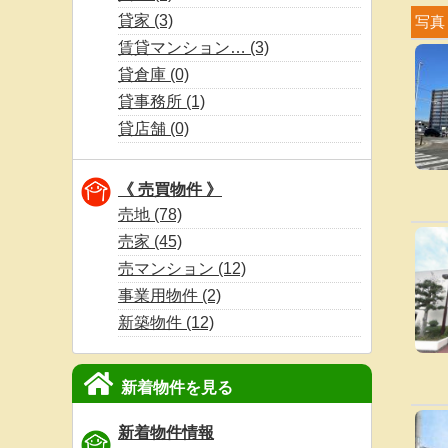
貸家 (3)
写真
賃貸マンション… (3)
貸倉庫 (0)
貸事務所 (1)
貸店舗 (0)
《 売買物件 》
売地 (78)
売家 (45)
売マンション (12)
事業用物件 (2)
新築物件 (12)
新着物件を見る
新着物件情報