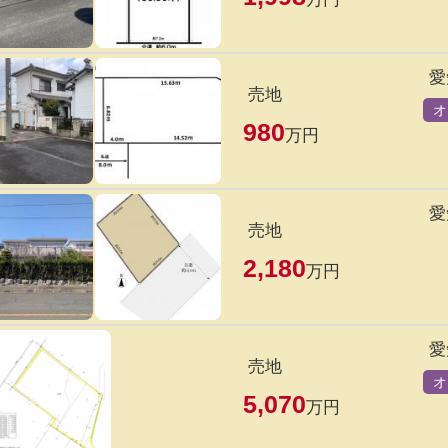
愛
売地
オ
980
万円
愛
売地
2,180
万円
愛
売地
オ
5,070
万円