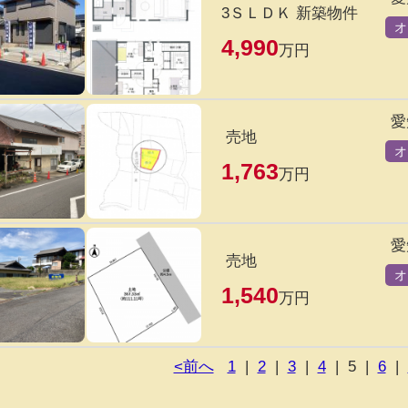
3ＳＬＤＫ 新築物件
オ
4,990
万円
愛
売地
オ
1,763
万円
愛
売地
オ
1,540
万円
<前へ
1
|
2
|
3
|
4
|
5
|
6
|