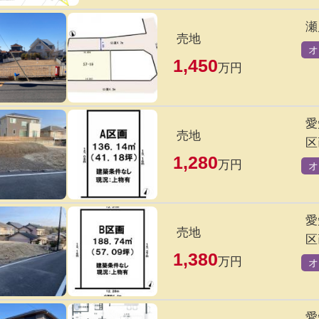
瀬
売地
オ
1,450
万円
愛
売地
区
1,280
万円
オ
愛
売地
区
1,380
万円
オ
愛