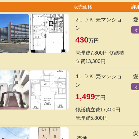
販売価格
詳
2ＬＤＫ 売マンショ
愛
ン
オ
430
万円
管理費7,800円
修繕積
立費13,300円
4ＬＤＫ 売マンショ
愛
ン
オ
1,499
万円
修繕積立費17,400円
管理費5,800円
愛
売地