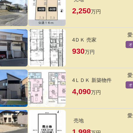
2,250
万円
愛
4ＤＫ 売家
オ
930
万円
愛
4ＬＤＫ 新築物件
オ
4,090
万円
愛
売地
1,998
万円