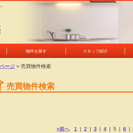
い
し
売
物件を探す
スタッフ紹介
ページ
> 売買物件検索
売買物件検索
<前へ
1
|
2
|
3
|
4
|
5
|
6
|