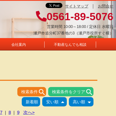
｜
サイトマップ
お問合せ
0561-89-5076
営業時間 10:00～18:00 / 定休日 水曜日
瀬戸市追分町37番地の3（瀬戸市役所すぐ横）
会社案内
不動産なんでも相談


検索条件
検索条件をクリア


新着順
安い順
高い順
7
|
8
|
9
次へ>