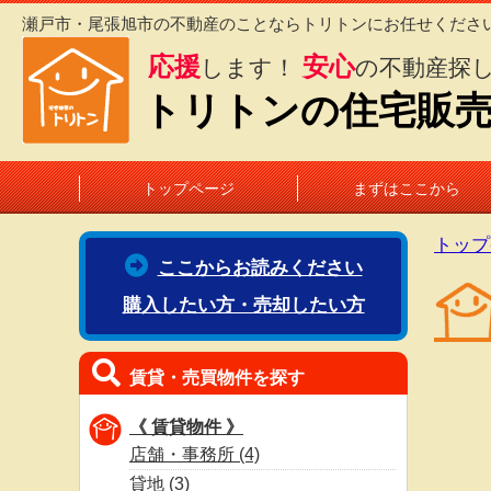
瀬戸市・尾張旭市の不動産のことならトリトンにお任せくださ
応援
安心
します！
の不動産探
トリトンの住宅販
トップページ
まずはここから
トップ
ここからお読みください
購入したい方・売却したい方
賃貸・売買物件を探す
《 賃貸物件 》
店舗・事務所 (4)
貸地 (3)