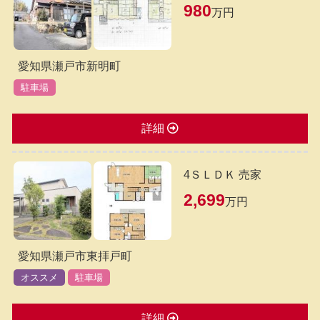
980
万円
愛知県瀬戸市新明町
駐車場
詳細
4ＳＬＤＫ 売家
2,699
万円
愛知県瀬戸市東拝戸町
オススメ
駐車場
詳細