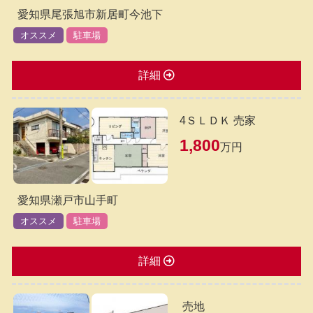
愛知県尾張旭市新居町今池下
オススメ
駐車場
詳細
4ＳＬＤＫ 売家
1,800
万円
愛知県瀬戸市山手町
オススメ
駐車場
詳細
売地