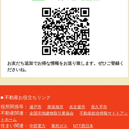
お友だち追加でお得な情報をお送り致します。ぜひご登録く
ださいね。
■ 不動産お役立ちリンク
役所関係等：
瀬戸市
尾張旭市
名古屋市
長久手市
不動産関連：
全国宅地建物取引業協会
不動産総合情報サイトアッ
トホーム
住まい関連：
中部電力
東邦ガス
NTT西日本