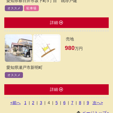
愛知県春日井市坂下町5丁目 既存戸建
オススメ
駐車場
詳細
売地
980
万円
愛知県瀬戸市新明町
オススメ
詳細
<前へ
1
|
2
|
3
|
4
|
5
|
6
|
7
|
8
|
9
次へ>
ページトップへ