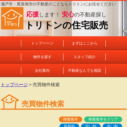
瀬戸市・尾張旭市の不動産のことならトリトンにお任せください
応援
安心
します！
の不動産探し
トリトンの住宅販売
トップページ
まずはここから
物件を探す
スタッフ紹介
会社案内
不動産なんでも相談
トップページ
> 売買物件検索
売買物件検索
検索条件
検索条件をクリア
新着順
安い順
高い順