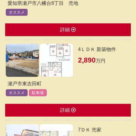
愛知県瀬戸市八幡台8丁目 売地
オススメ
詳細
4ＬＤＫ 新築物件
2,890
万円
瀬戸市東吉田町
オススメ
駐車場
詳細
7ＤＫ 売家