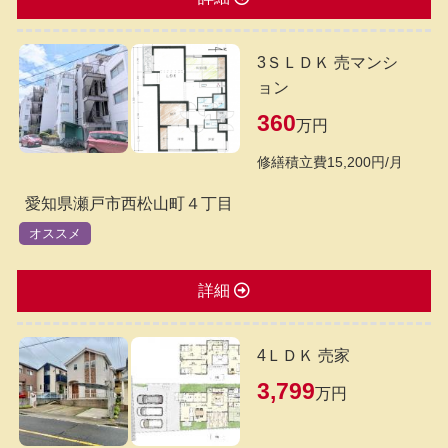
3ＳＬＤＫ 売マンシ
ョン
360
万円
修繕積立費15,200円/月
愛知県瀬戸市西松山町４丁目
オススメ
詳細
4ＬＤＫ 売家
3,799
万円