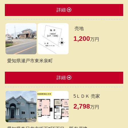
詳細
売地
1,200
万円
愛知県瀬戸市東米泉町
詳細
5ＬＤＫ 売家
2,798
万円