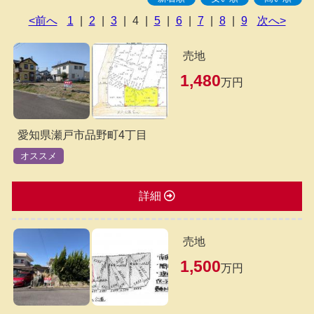
<前へ
1
|
2
|
3
|
4
|
5
|
6
|
7
|
8
|
9
次へ>
売地
1,480
万円
愛知県瀬戸市品野町4丁目
オススメ
詳細
売地
1,500
万円