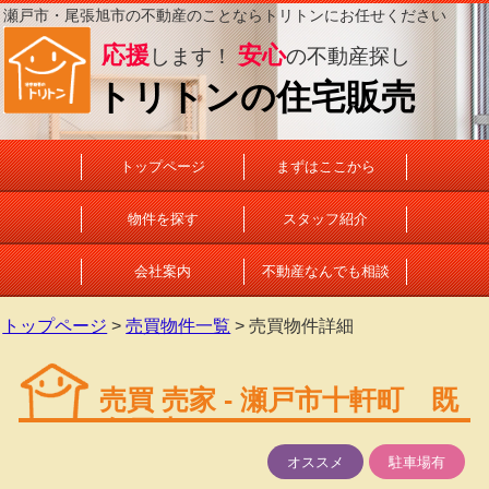
瀬戸市・尾張旭市の不動産のことならトリトンにお任せください
応援
安心
します！
の不動産探し
トリトンの住宅販売
トップページ
まずはここから
物件を探す
スタッフ紹介
会社案内
不動産なんでも相談
トップページ
>
売買物件一覧
> 売買物件詳細
売買 売家 - 瀬戸市十軒町 既
存戸建
オススメ
駐車場有