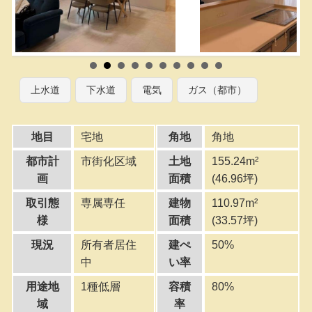
上水道
下水道
電気
ガス（都市）
地目
宅地
角地
角地
都市計
市街化区域
土地
155.24m²
画
面積
(46.96坪)
取引態
専属専任
建物
110.97m²
様
面積
(33.57坪)
現況
所有者居住
建ぺ
50%
中
い率
用途地
1種低層
容積
80%
域
率