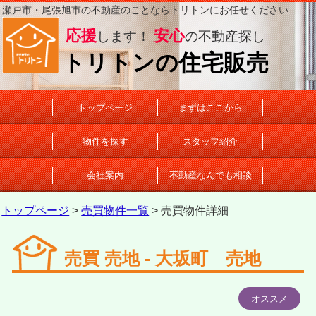
瀬戸市・尾張旭市の不動産のことならトリトンにお任せください
応援
安心
します！
の不動産探し
トリトンの住宅販売
トップページ
まずはここから
物件を探す
スタッフ紹介
会社案内
不動産なんでも相談
トップページ
>
売買物件一覧
> 売買物件詳細
売買 売地 - 大坂町 売地
オススメ