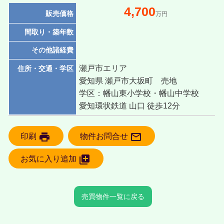
4,700
販売価格
万円
間取り・築年数
その他諸経費
瀬戸市エリア
住所・交通・学区
愛知県 瀬戸市大坂町 売地
学区：幡山東小学校・幡山中学校
愛知環状鉄道 山口 徒歩12分
print

印刷
物件お問合せ

お気に入り追加
売買物件一覧に戻る