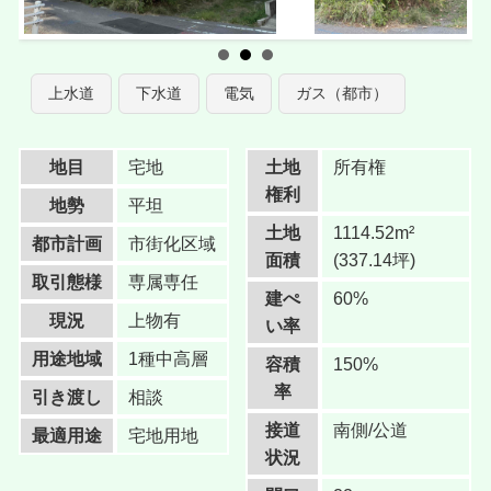
上水道
下水道
電気
ガス（都市）
地目
宅地
土地
所有権
権利
地勢
平坦
土地
1114.52m²
都市計画
市街化区域
面積
(337.14坪)
取引態様
専属専任
建ぺ
60%
現況
上物有
い率
用途地域
1種中高層
容積
150%
率
引き渡し
相談
接道
南側/公道
最適用途
宅地用地
状況