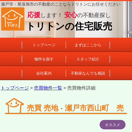
瀬戸市・尾張旭市の不動産のことならトリトンにお任せください
応援
安心
します！
の不動産探し
トリトンの住宅販売
トップページ
まずはここから
物件を探す
スタッフ紹介
会社案内
不動産なんでも相談
トップページ
>
売買物件一覧
> 売買物件詳細
売買 売地 - 瀬戸市西山町 売
地
オススメ