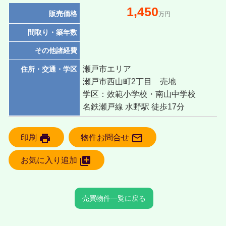
1,450
販売価格
万円
間取り・築年数
その他諸経費
瀬戸市エリア
住所・交通・学区
瀬戸市西山町2丁目 売地
学区：效範小学校・南山中学校
名鉄瀬戸線 水野駅 徒歩17分
print

印刷
物件お問合せ

お気に入り追加
売買物件一覧に戻る