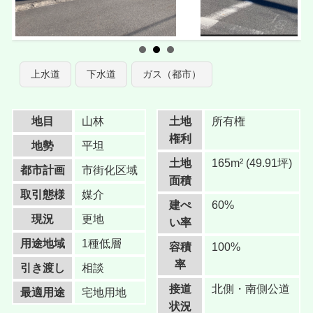
上水道
下水道
ガス（都市）
地目
山林
土地
所有権
権利
地勢
平坦
土地
165m² (49.91坪)
都市計画
市街化区域
面積
取引態様
媒介
建ぺ
60%
現況
更地
い率
用途地域
1種低層
容積
100%
率
引き渡し
相談
接道
北側・南側公道
最適用途
宅地用地
状況