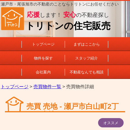
瀬戸市・尾張旭市の不動産のことならトリトンにお任せください
応援
安心
します！
の不動産探し
トリトンの住宅販売
トップページ
まずはここから
物件を探す
スタッフ紹介
会社案内
不動産なんでも相談
トップページ
>
売買物件一覧
> 売買物件詳細
売買 売地 - 瀬戸市白山町2丁
目 売地
オススメ