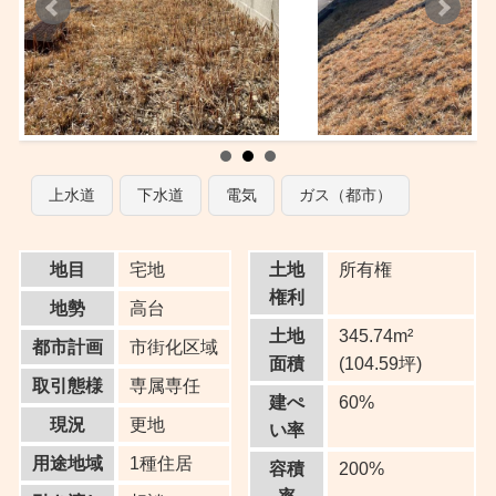
上水道
下水道
電気
ガス（都市）
地目
宅地
土地
所有権
権利
地勢
高台
土地
345.74m²
都市計画
市街化区域
面積
(104.59坪)
取引態様
専属専任
建ぺ
60%
現況
更地
い率
用途地域
1種住居
容積
200%