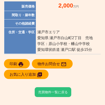
2,000
販売価格
万円
間取り・築年数
その他諸経費
瀬戸市エリア
住所・交通・学区
愛知県 瀬戸市白山町2丁目 売地
学区：原山小学校・幡山中学校
愛知環状鉄道 瀬戸口駅 徒歩15分
print

印刷
物件お問合せ

お気に入り追加
売買物件一覧に戻る