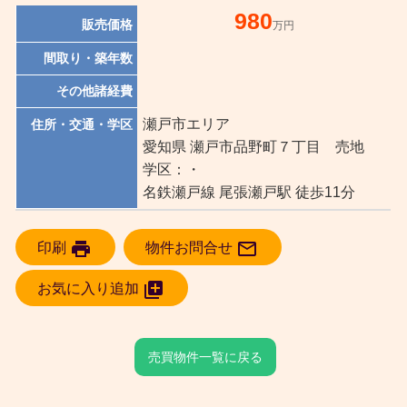
980
販売価格
万円
間取り・築年数
その他諸経費
瀬戸市エリア
住所・交通・学区
愛知県 瀬戸市品野町７丁目 売地
学区：・
名鉄瀬戸線 尾張瀬戸駅 徒歩11分
print

印刷
物件お問合せ

お気に入り追加
売買物件一覧に戻る