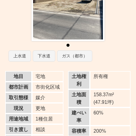
上水道
下水道
ガス（都市）
地目
宅地
土地権
所有権
利
都市計画
市街化区域
土地面
158.37m²
取引態様
媒介
積
(47.91坪)
現況
更地
建ぺい
60%
用途地域
1種住居
率
引き渡し
相談
容積率
200%