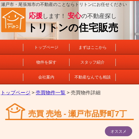
瀬戸市・尾張旭市の不動産のことならトリトンにお任せください
応援
安心
します！
の不動産探し
トリトンの住宅販売
トップページ
まずはここから
物件を探す
スタッフ紹介
会社案内
不動産なんでも相談
トップページ
>
売買物件一覧
> 売買物件詳細
売買 売地 - 瀬戸市品野町7丁
目 売地
オススメ