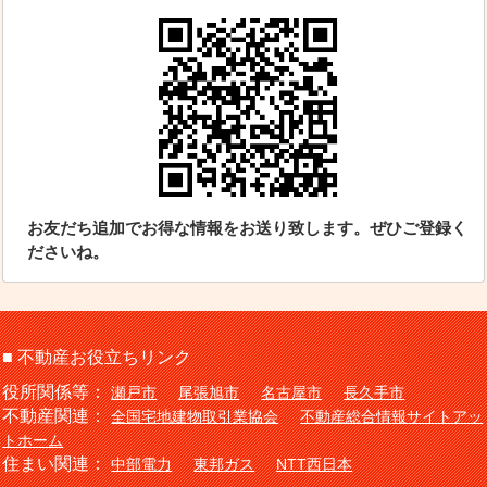
お友だち追加でお得な情報をお送り致します。ぜひご登録く
ださいね。
■ 不動産お役立ちリンク
役所関係等：
瀬戸市
尾張旭市
名古屋市
長久手市
不動産関連：
全国宅地建物取引業協会
不動産総合情報サイトアッ
トホーム
住まい関連：
中部電力
東邦ガス
NTT西日本