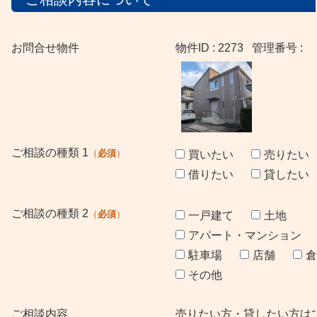
お問合せ物件
物件ID : 2273 管理番号 :
ご相談の種類 1
必須
買いたい
売りたい
借りたい
貸したい
ご相談の種類 2
必須
一戸建て
土地
アパート・マンション
駐車場
店舗
倉
その他
ご相談内容
売りたい方・貸したい方は