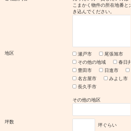
こまかく物件の所在地番と
き込んでください。
地区
瀬戸市
尾張旭市
その他の地域
春日
豊田市
日進市
名古屋市
みよし市
長久手市
その他の地区
坪数
坪ぐらい