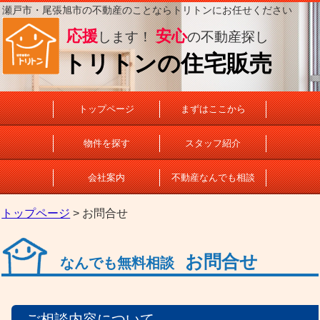
瀬戸市・尾張旭市の不動産のことならトリトンにお任せください
応援
安心
します！
の不動産探し
トリトンの住宅販売
トップページ
まずはここから
物件を探す
スタッフ紹介
会社案内
不動産なんでも相談
トップページ
> お問合せ
お問合せ
なんでも無料相談
ご相談内容について