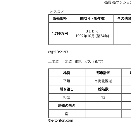
売買 売マンショ
オススメ
販売価格
間取り・築年数
その他
3ＬＤＫ
1,799
万円
1992年10月
(築34年)
物件ID:2193
上水道 下水道 電気 ガス（都市）
地勢
都市計画
平坦
市街化区域
引き渡し
総階数
相談
13
建物の向き
南
©e-toriton.com